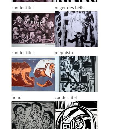
zonder titel
neger des heils
zonder titel
mephisto
hond
zonder titel