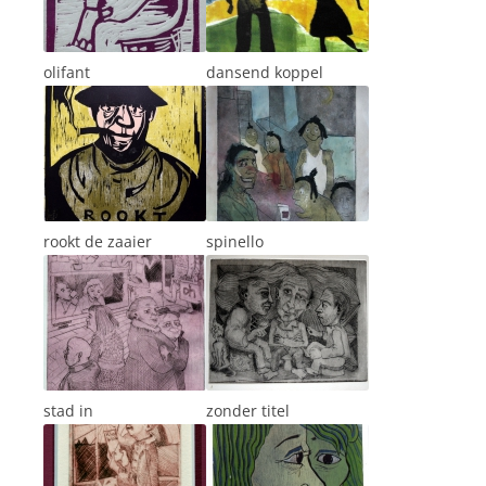
olifant
dansend koppel
rookt de zaaier
spinello
stad in
zonder titel