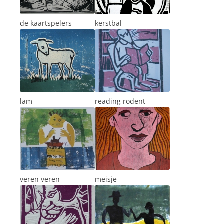
de kaartspelers
kerstbal
lam
reading rodent
veren veren
meisje