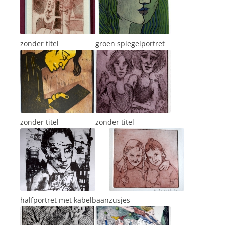
zonder titel
groen spiegelportret
zonder titel
zonder titel
halfportret met kabelbaan
zusjes