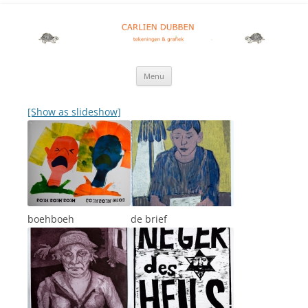
Carlien Dubben
tekeningen, illustraties en grafiek
Ga
Menu
naar
de
inhoud
[Show as slideshow]
boehboeh
de brief